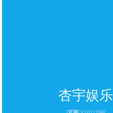
杏宇娱乐
(官网QQ:611284)